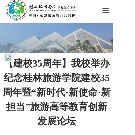
首页
学院新闻
云校园
【建校35周年】我校举办
云课堂
纪念桂林旅游学院建校35
移动学习
周年暨“新时代·新使命·新
学习项目
担当”旅游高等教育创新
入学申请
发展论坛
职业服务
创业就业